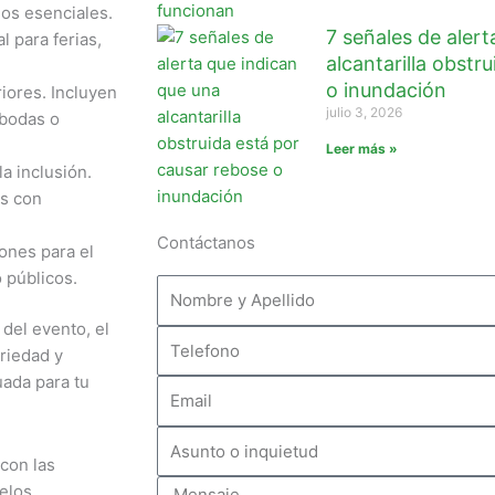
os esenciales.
7 señales de alert
 para ferias,
alcantarilla obstr
o inundación
iores. Incluyen
julio 3, 2026
 bodas o
Leer más »
a inclusión.
as con
Contáctanos
ones para el
o públicos.
del evento, el
Telefono
riedad y
uada para tu
Email
Asunto
con las
o
Mensaje
elos
inquietud