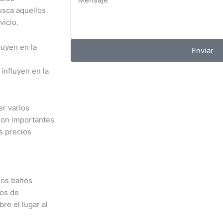
usca aquellos
vicio.
luyen en la
Enviar
er varios
son importantes
s precios
 los baños
tos de
re el lugar al