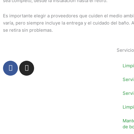
sea completo, desde la instalación hasta el retiro.
Es importante elegir a proveedores que cuiden el medio ambi
varía, pero siempre incluye la entrega y el cuidado del baño. Así
se retira sin problemas.
Servici
F
I
Limpi
a
n
c
s
Serv
e
t
b
a
Servi
o
g
Limpi
o
r
k
a
Mant
-
m
de b
f