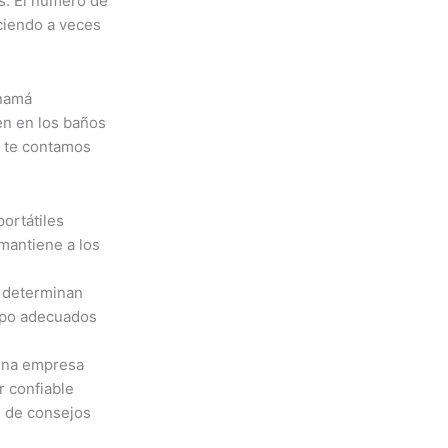
s. El número de
ciendo a veces
anamá
en en los baños
uí te contamos
ortátiles
 mantiene a los
o determinan
tipo adecuados
una empresa
r confiable
s de consejos