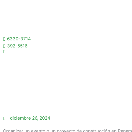
Ir
al
contenido
6330-3714
392-5516
diciembre 26, 2024
Organizar un evento o un proyecto de construcción en Panam