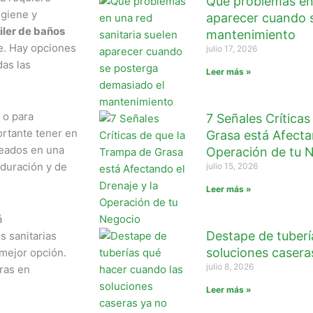
Qué problemas en 
igiene y
aparecer cuando 
iler de baños
mantenimiento
te. Hay opciones
julio 17, 2026
das las
Leer más »
 o para
7 Señales Crítica
ortante tener en
Grasa está Afectan
leados en una
Operación de tu 
 duración y de
julio 15, 2026
Leer más »
á
Destape de tuberí
 sanitarias
soluciones casera
mejor opción.
julio 8, 2026
ras en
Leer más »