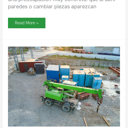
paredes o cambiar piezas aparezcan
Read More »
Frecuencia
de
mantenimiento
baños
portátiles
en
obras
largas