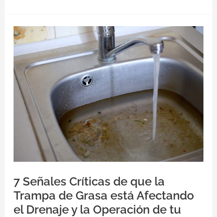
7
Señales
Críticas
de
que
la
Trampa
de
Grasa
está
Afectando
el
Drenaje
y
la
Operación
de
tu
Negocio
7 Señales Críticas de que la
Trampa de Grasa está Afectando
el Drenaje y la Operación de tu