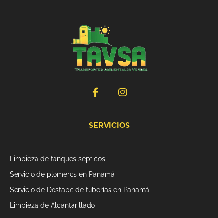
F
I
a
n
c
s
e
t
b
a
SERVICIOS
o
g
o
r
k
a
Limpieza de tanques sépticos
-
m
f
Servicio de plomeros en Panamá
Servicio de Destape de tuberías en Panamá
Limpieza de Alcantarillado