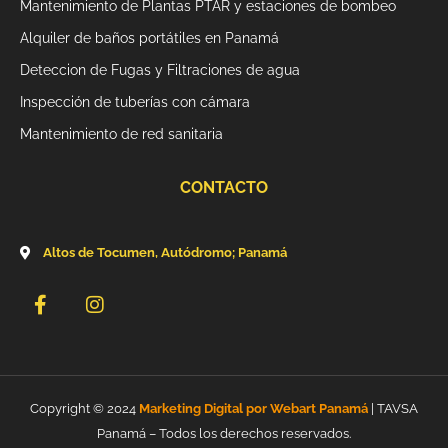
Mantenimiento de Plantas PTAR y estaciones de bombeo
Alquiler de baños portátiles en Panamá
Deteccion de Fugas y Filtraciones de agua
Inspección de tuberías con cámara
Mantenimiento de red sanitaria
CONTACTO
Altos de Tocumen, Autódromo; Panamá
F
I
a
n
c
s
e
t
b
a
o
g
Copyright © 2024
Marketing Digital por Webart Panamá
| TAVSA
o
r
k
a
Panamá – Todos los derechos reservados.