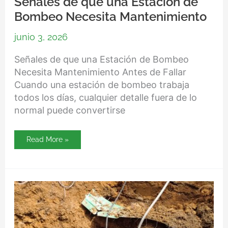
Señales de que una Estación de
Bombeo Necesita Mantenimiento
junio 3, 2026
Señales de que una Estación de Bombeo
Necesita Mantenimiento Antes de Fallar
Cuando una estación de bombeo trabaja
todos los días, cualquier detalle fuera de lo
normal puede convertirse
Read More »
Cuándo
hacer
inspección
de
tuberías
con
cámara