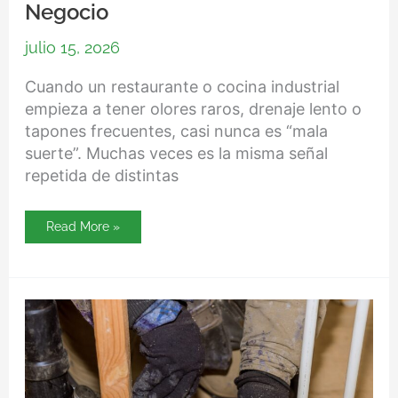
Negocio
julio 15, 2026
Cuando un restaurante o cocina industrial
empieza a tener olores raros, drenaje lento o
tapones frecuentes, casi nunca es “mala
suerte”. Muchas veces es la misma señal
repetida de distintas
Read More »
Destape
de
tuberías:
qué
hacer
cuando
las
soluciones
caseras