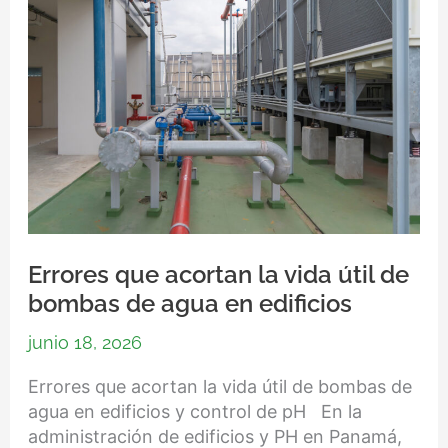
vida
útil
de
bombas
de
agua
en
edificios
Errores que acortan la vida útil de
bombas de agua en edificios
junio 18, 2026
Errores que acortan la vida útil de bombas de
agua en edificios y control de pH En la
administración de edificios y PH en Panamá,