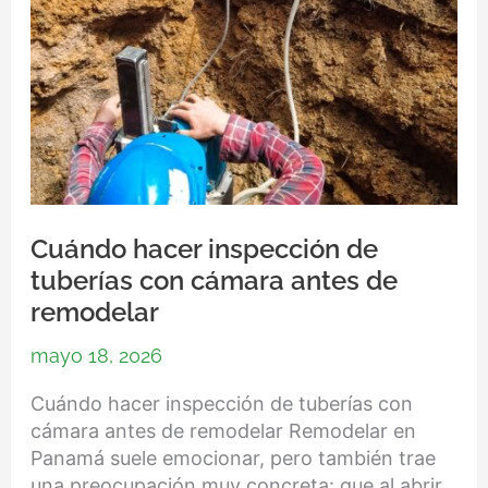
antes
de
remodelar
Cuándo hacer inspección de
tuberías con cámara antes de
remodelar
mayo 18, 2026
Cuándo hacer inspección de tuberías con
cámara antes de remodelar Remodelar en
Panamá suele emocionar, pero también trae
una preocupación muy concreta: que al abrir