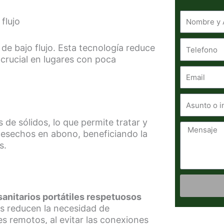
flujo
Telefono
e bajo flujo. Esta tecnología reduce
crucial en lugares con poca
Email
Asunto
o
 de sólidos, lo que permite tratar y
inquietud
Mensaje
desechos en abono, beneficiando la
s.
sanitarios portátiles respetuosos
Alternativ
as reducen la necesidad de
es remotos, al evitar las conexiones