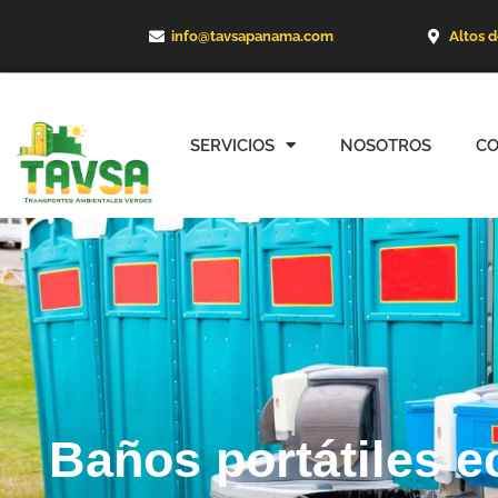
Ir
info@tavsapanama.com
Altos 
al
contenido
SERVICIOS
NOSOTROS
C
Baños portátiles e