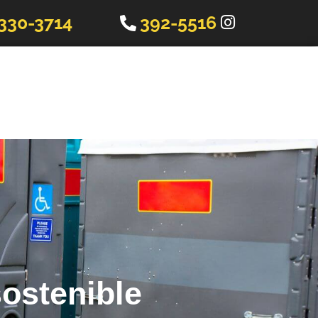
330-3714
392-5516
sostenible