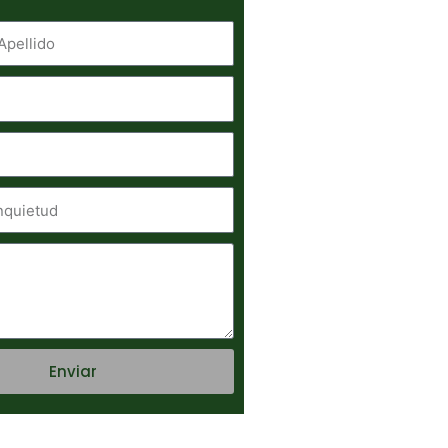
Enviar
e: