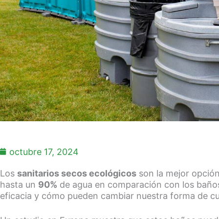
octubre 17, 2024
Los
sanitarios secos ecológicos
son la mejor opción
hasta un
90%
de agua en comparación con los baños 
eficacia y cómo pueden cambiar nuestra forma de cui