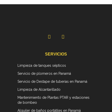
F
I
a
n
c
s
e
t
b
a
SERVICIOS
o
g
o
r
Limpieza de tanques sépticos
k
a
-
m
Servicio de plomeros en Panamá
f
Servicio de Destape de tuberías en Panamá
Limpieza de Alcantarillado
Mantenimiento de Plantas PTAR y estaciones
de bombeo
Alquiler de baños portátiles en Panamá