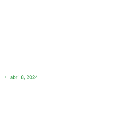
Residuales
CONTÁCTANOS
abril 8, 2024
BENEFICIOS DE LA
REUTILIZACIÓN DE