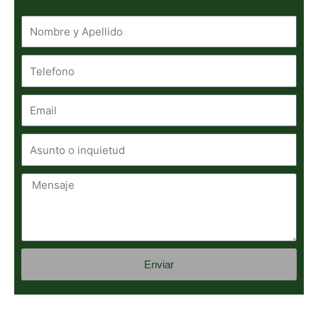
Telefono
Email
Asunto
o
inquietud
Mensaje
Enviar
Alternative: