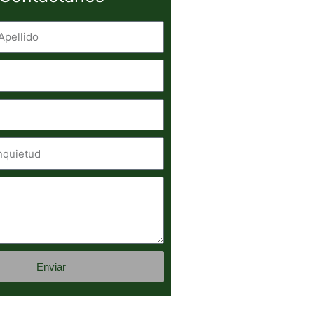
Enviar
e: