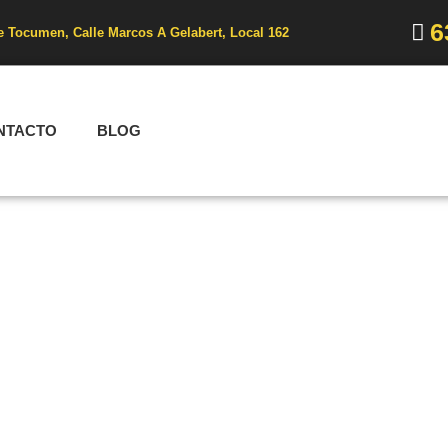
6
e Tocumen, Calle Marcos A Gelabert, Local 162
NTACTO
BLOG
tuberías? Consejos p
TAVSA