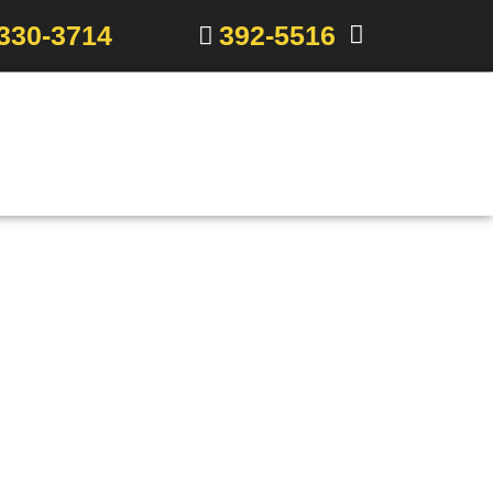
330-3714
392-5516
rácticos –