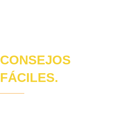
¿CON QUÉ
DESTAPAR
TUBERÍAS?
CONSEJOS
FÁCILES.
Las tuberías se encargan de llevarse los desechos líquidos
de tu hogar, gracias a este sistema de drenaje hoy en día
podemos vivir de manera higiénica así como contar con la
facilidad para hacer nuestras tareas cotidianas sin demasiado
esfuerzo.