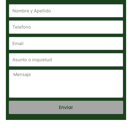
Telefono
Email
Asunto
o
inquietud
Mensaje
Enviar
Alternative: