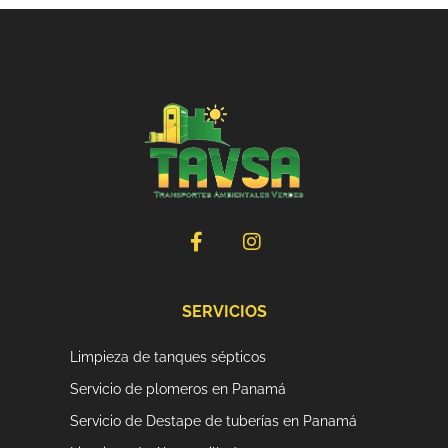
F
I
a
n
c
s
e
t
b
a
SERVICIOS
o
g
o
r
Limpieza de tanques sépticos
k
a
-
m
Servicio de plomeros en Panamá
f
Servicio de Destape de tuberías en Panamá