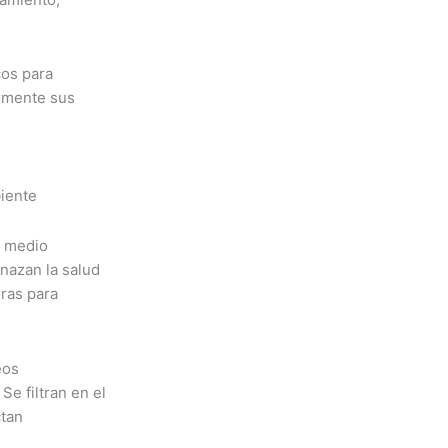
os para
rmente sus
l medio
nazan la salud
oras para
eos
Se filtran en el
ctan