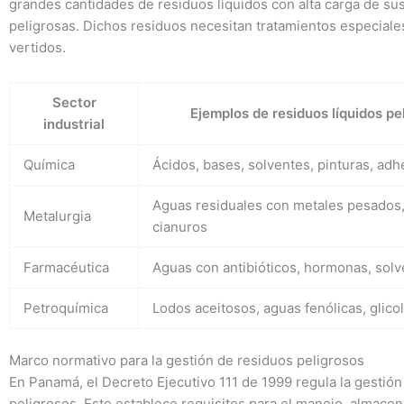
grandes cantidades de residuos líquidos con alta carga de su
peligrosas. Dichos residuos necesitan tratamientos especiale
vertidos.
Sector
Ejemplos de residuos líquidos pe
industrial
Química
Ácidos, bases, solventes, pinturas, adh
Aguas residuales con metales pesados,
Metalurgia
cianuros
Farmacéutica
Aguas con antibióticos, hormonas, sol
Petroquímica
Lodos aceitosos, aguas fenólicas, glico
Marco normativo para la gestión de residuos peligrosos
En Panamá, el Decreto Ejecutivo 111 de 1999 regula la gestión
peligrosos. Este establece requisitos para el manejo, almace