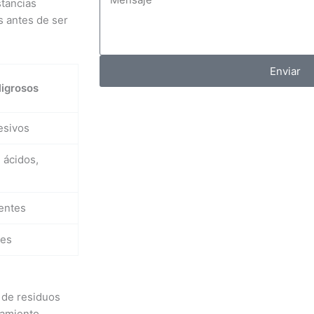
stancias
s antes de ser
Enviar
ligrosos
esivos
 ácidos,
ventes
les
 de residuos
namiento,