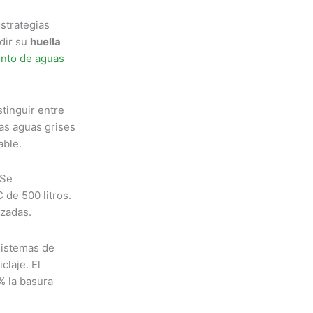
strategias
dir su
huella
ento de aguas
stinguir entre
Las aguas grises
able.
 Se
de 500 litros.
izadas.
sistemas de
claje. El
% la basura