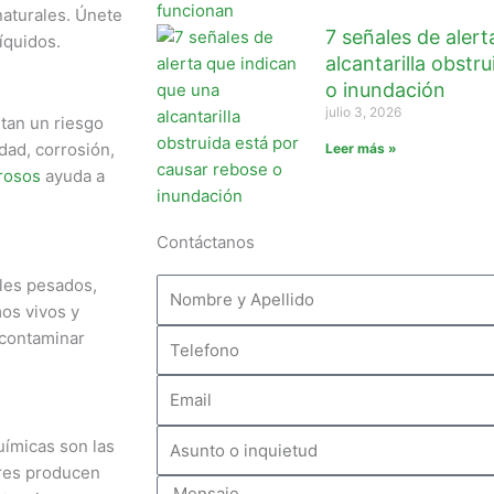
aturales. Únete
7 señales de alert
íquidos.
alcantarilla obstr
o inundación
julio 3, 2026
tan un riesgo
idad, corrosión,
Leer más »
grosos
ayuda a
Contáctanos
les pesados,
os vivos y
Telefono
 contaminar
Email
s
Asunto
uímicas son las
o
ores producen
Mensaje
inquietud