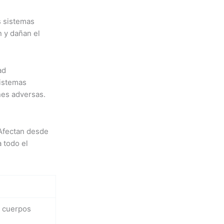
s sistemas
n y dañan el
ad
sistemas
nes adversas.
 Afectan desde
 todo el
y cuerpos