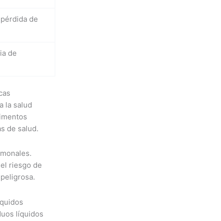
 pérdida de
ia de
cas
 la salud
limentos
s de salud.
rmonales.
el riesgo de
peligrosa.
íquidos