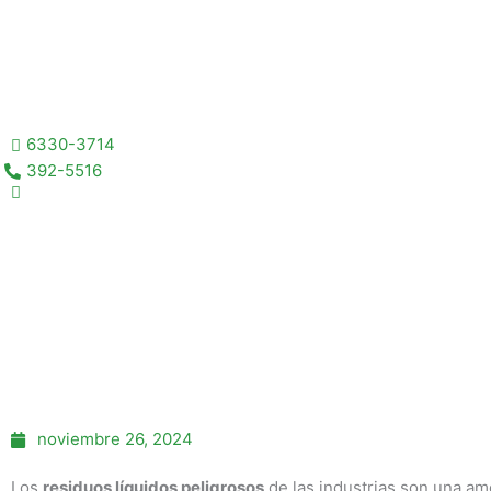
Ir
al
contenido
6330-3714
392-5516
noviembre 26, 2024
Los
residuos líquidos peligrosos
de las industrias son una a