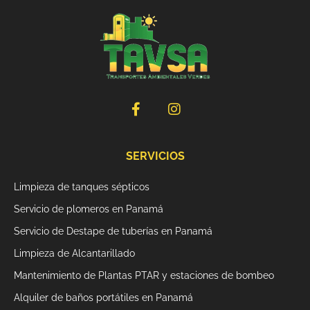
r
n
a
t
i
v
F
I
a
n
e
c
s
:
e
t
b
a
SERVICIOS
o
g
o
r
Limpieza de tanques sépticos
k
a
Servicio de plomeros en Panamá
-
m
f
Servicio de Destape de tuberías en Panamá
Limpieza de Alcantarillado
Mantenimiento de Plantas PTAR y estaciones de bombeo
Alquiler de baños portátiles en Panamá