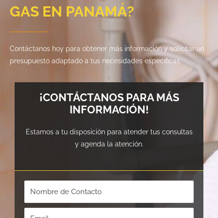
GAS EN PANAMÁ?
Contáctanos hoy para obtener más información y solicitar un
presupuesto adaptado a tus necesidades específicas.
¡CONTÁCTANOS PARA MÁS
INFORMACIÓN!
Estamos a tu disposición para atender tus consultas
y agenda la atención.
N
o
m
E