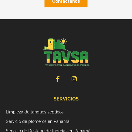
Contáctanos
F
I
a
n
c
s
e
t
b
a
SERVICIOS
o
g
o
r
Limpieza de tanques sépticos
k
a
Servicio de plomeros en Panamá
-
m
f
Servicio de Destape de tuberías en Panamá