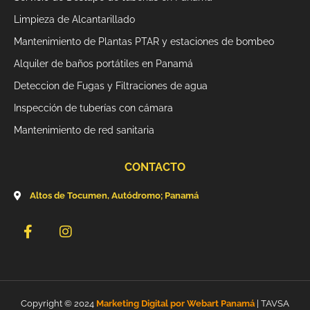
Limpieza de Alcantarillado
Mantenimiento de Plantas PTAR y estaciones de bombeo
Alquiler de baños portátiles en Panamá
Deteccion de Fugas y Filtraciones de agua
Inspección de tuberías con cámara
Mantenimiento de red sanitaria
CONTACTO
Altos de Tocumen, Autódromo; Panamá
F
I
a
n
c
s
e
t
b
a
o
g
Copyright © 2024
Marketing Digital por Webart Panamá
| TAVSA
o
r