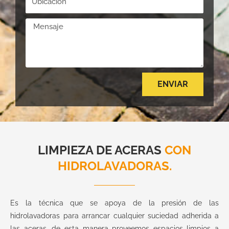
o
r
b
n
n
e
i
t
M
o
s
c
a
e
a
a
c
n
c
t
s
i
o
a
ENVIAR
ó
j
n
e
A
l
t
e
LIMPIEZA DE ACERAS
CON
r
HIDROLAVADORAS.
n
a
t
Es la técnica que se apoya de la presión de las
i
hidrolavadoras para arrancar cualquier suciedad adherida a
v
las aceras, de esta manera proveemos espacios limpios a