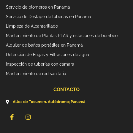
k
a
Servicio de plomeros en Panamá
-
m
f
Servicio de Destape de tuberías en Panamá
Limpieza de Alcantarillado
Mantenimiento de Plantas PTAR y estaciones de bombeo
Alquiler de baños portátiles en Panamá
Deteccion de Fugas y Filtraciones de agua
Inspección de tuberías con cámara
Mantenimiento de red sanitaria
CONTACTO
Altos de Tocumen, Autódromo; Panamá
F
I
a
n
c
s
e
t