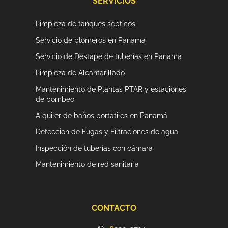
b
a
SERVICIOS
o
g
o
r
Limpieza de tanques sépticos
k
a
-
m
Servicio de plomeros en Panamá
f
Servicio de Destape de tuberías en Panamá
Limpieza de Alcantarillado
Mantenimiento de Plantas PTAR y estaciones
de bombeo
Alquiler de baños portátiles en Panamá
Deteccion de Fugas y Filtraciones de agua
Inspección de tuberías con cámara
Mantenimiento de red sanitaria
CONTACTO