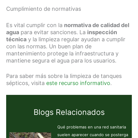
Cumplimiento de normativas
Es vital cumplir con la
normativa de calidad del
agua
para evitar sanciones. La
inspección
técnica
y la limpieza regular ayudan a cumplir
con las normas. Un buen plan de
mantenimiento protege la infraestructura y
mantiene segura el agua para los usuarios.
Para saber más sobre la limpieza de tanques
sépticos, visita
este recurso informativo
.
Blogs Relacionados
Qué problemas en una red sanitaria
suelen aparecer cuando se posterga