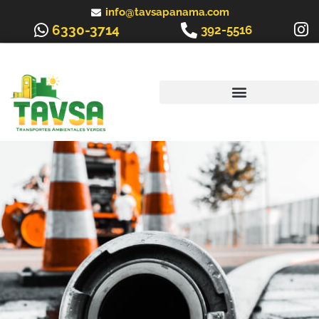
Ir
info@tavsapanama.com
al
6330-3714
392-5516
contenido