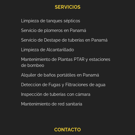
e
t
b
a
SERVICIOS
o
g
o
r
Limpieza de tanques sépticos
k
a
-
m
Servicio de plomeros en Panamá
f
Servicio de Destape de tuberías en Panamá
Limpieza de Alcantarillado
Mantenimiento de Plantas PTAR y estaciones
de bombeo
Alquiler de baños portátiles en Panamá
Deteccion de Fugas y Filtraciones de agua
Inspección de tuberías con cámara
Mantenimiento de red sanitaria
CONTACTO